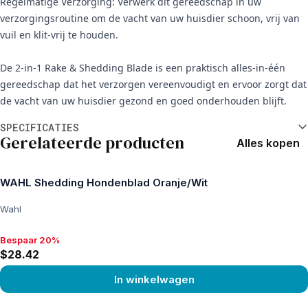
Regelmatige Verzorging: Verwerk dit gereedschap in uw
verzorgingsroutine om de vacht van uw huisdier schoon, vrij van
vuil en klit-vrij te houden.
De 2-in-1 Rake & Shedding Blade is een praktisch alles-in-één
gereedschap dat het verzorgen vereenvoudigt en ervoor zorgt dat
de vacht van uw huisdier gezond en goed onderhouden blijft.
Aanvullende informatie
SPECIFICATIES
Gerelateerde producten
Alles kopen
WAHL Shedding Hondenblad Oranje/Wit
Wahl
Bespaar 20%
Bespaar 20%, $28.42
$28.42
In winkelwagen
View product