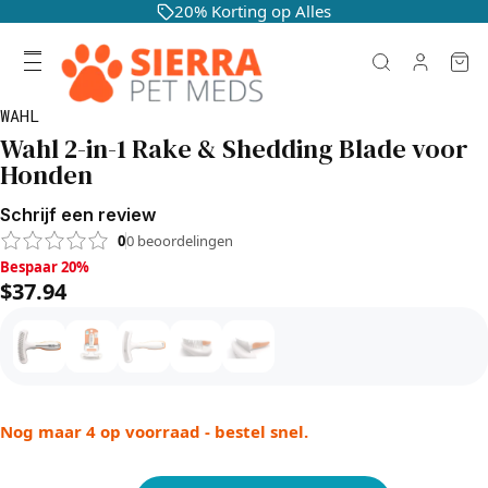
20% Korting op Alles
WAHL
Wahl 2-in-1 Rake & Shedding Blade voor
Honden
Schrijf een review
0
0
beoordelingen
Bespaar 20%, $37.94
Bespaar 20%
$37.94
Nog maar 4 op voorraad - bestel snel.