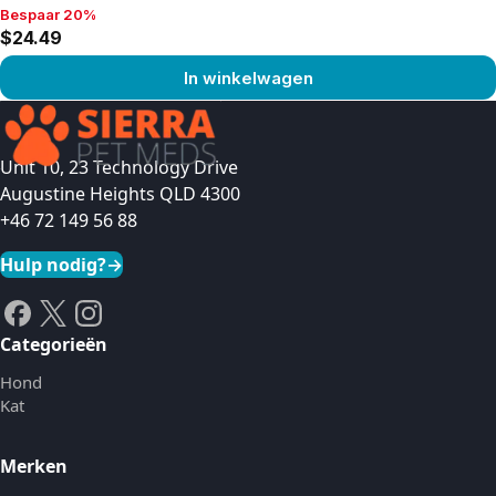
Bespaar 20%
Bespaar 20%, $24.49
$24.49
In winkelwagen
Product bekijken
Unit 10, 23 Technology Drive
Augustine Heights QLD 4300
+46 72 149 56 88
Hulp nodig?
→
Categorieën
Hond
Kat
Merken