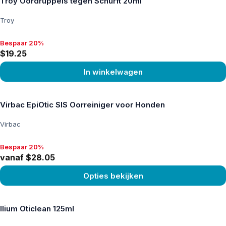
Troy Oordruppels tegen Schurft 20ml
Troy
Bespaar 20%
Bespaar 20%, $19.25
$19.25
In winkelwagen
Product bekijken
Virbac EpiOtic SIS Oorreiniger voor Honden
Virbac
Bespaar 20%
Bespaar 20%, vanaf $28.05
vanaf $28.05
Opties bekijken
Product bekijken
Ilium Oticlean 125ml