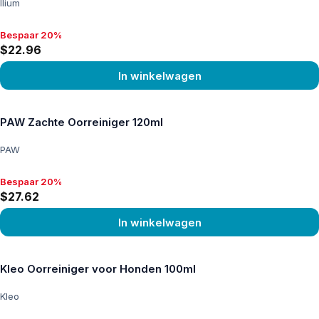
Ilium
Bespaar 20%
Bespaar 20%, $22.96
$22.96
In winkelwagen
Product bekijken
PAW Zachte Oorreiniger 120ml
PAW
Bespaar 20%
Bespaar 20%, $27.62
$27.62
In winkelwagen
Product bekijken
Kleo Oorreiniger voor Honden 100ml
Kleo