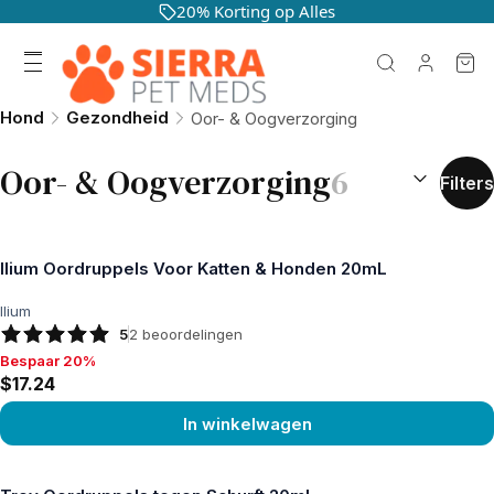
20% Korting op Alles
Hond
Gezondheid
Oor- & Oogverzorging
SORTEREN O
Oor- & Oogverzorging
6
Filters
Ilium Oordruppels Voor Katten & Honden 20mL
Ilium
5
2
beoordelingen
Bespaar 20%
Bespaar 20%, $17.24
$17.24
In winkelwagen
Product bekijken