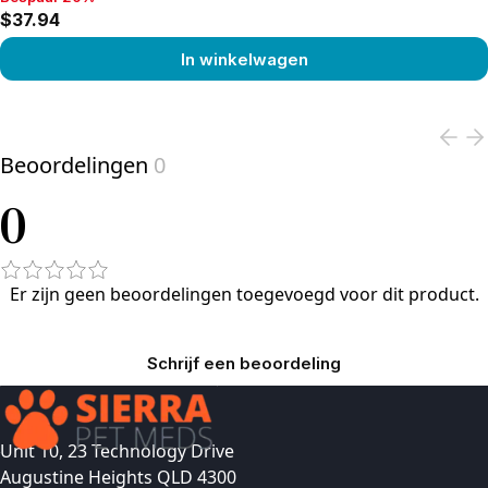
Bespaar 20%, $37.94
$37.94
In winkelwagen
View product
Beoordelingen
0
0
Er zijn geen beoordelingen toegevoegd voor dit product.
Schrijf een beoordeling
Unit 10, 23 Technology Drive
Augustine Heights QLD 4300