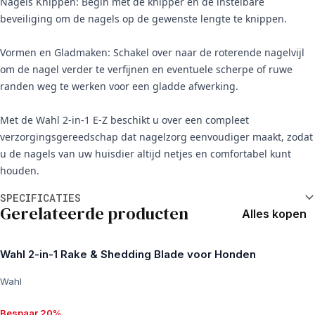
Nagels Knippen: Begin met de knipper en de instelbare
beveiliging om de nagels op de gewenste lengte te knippen.
Vormen en Gladmaken: Schakel over naar de roterende nagelvijl
om de nagel verder te verfijnen en eventuele scherpe of ruwe
randen weg te werken voor een gladde afwerking.
Met de Wahl 2-in-1 E-Z beschikt u over een compleet
verzorgingsgereedschap dat nagelzorg eenvoudiger maakt, zodat
u de nagels van uw huisdier altijd netjes en comfortabel kunt
houden.
Aanvullende informatie
SPECIFICATIES
Gerelateerde producten
Alles kopen
Wahl 2-in-1 Rake & Shedding Blade voor Honden
Wahl
Bespaar 20%