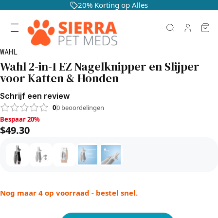
20% Korting op Alles
WAHL
Wahl 2-in-1 EZ Nagelknipper en Slijper
voor Katten & Honden
Schrijf een review
0
0
beoordelingen
Bespaar 20%, $49.30
Bespaar 20%
$49.30
Nog maar 4 op voorraad - bestel snel.