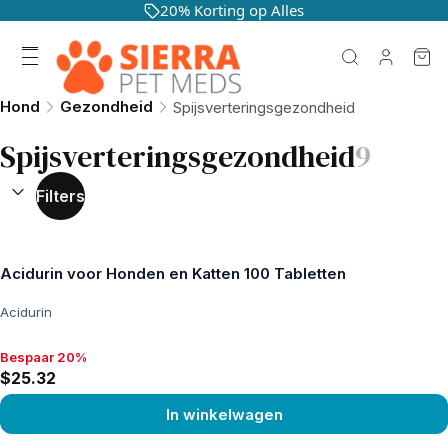
20% Korting op Alles
Hond
Gezondheid
Spijsverteringsgezondheid
Spijsverteringsgezondheid
9
SORTEREN OP:
(
optioneel
)
Filters
Acidurin voor Honden en Katten 100 Tabletten
Acidurin
Bespaar 20%
Bespaar 20%, $25.32
$25.32
In winkelwagen
Product bekijken