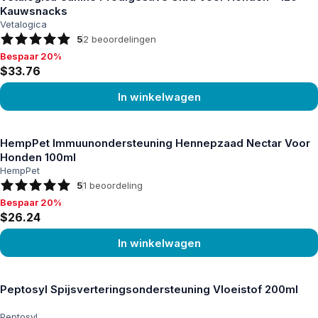
Kauwsnacks
Vetalogica
5
2
beoordelingen
Bespaar 20%
Bespaar 20%, $33.76
$33.76
In winkelwagen
Product bekijken
HempPet Immuunondersteuning Hennepzaad Nectar Voor
Honden 100ml
HempPet
5
1
beoordeling
Bespaar 20%
Bespaar 20%, $26.24
$26.24
In winkelwagen
Product bekijken
Peptosyl Spijsverteringsondersteuning Vloeistof 200ml
Peptosyl