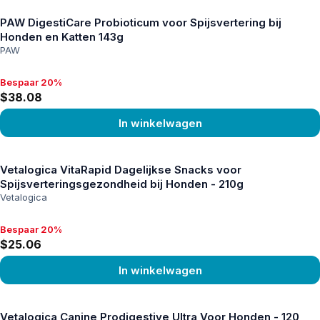
PAW DigestiCare Probioticum voor Spijsvertering bij
Honden en Katten 143g
PAW
Bespaar 20%
Bespaar 20%, $38.08
$38.08
In winkelwagen
Product bekijken
Vetalogica VitaRapid Dagelijkse Snacks voor
Spijsverteringsgezondheid bij Honden - 210g
Vetalogica
Bespaar 20%
Bespaar 20%, $25.06
$25.06
In winkelwagen
Product bekijken
Vetalogica Canine Prodigestive Ultra Voor Honden - 120