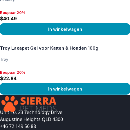
Bespaar 20%
Bespaar 20%, $40.49
$40.49
In winkelwagen
Product bekijken
Troy Laxapet Gel voor Katten & Honden 100g
Troy
Bespaar 20%
Bespaar 20%, $22.84
$22.84
In winkelwagen
Product bekijken
Unit 10, 23 Technology Drive
Augustine Heights QLD 4300
+46 72 149 56 88