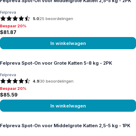
Felpreva Spot-On voor Middelgrote Katten 2,5-5 kg - 2PK
Felpreva
5.0
25
beoordelingen
Bespaar 20%
Bespaar 20%, $81.87
$81.87
In winkelwagen
Product bekijken
Felpreva Spot-On voor Grote Katten 5-8 kg - 2PK
Felpreva
4.9
30
beoordelingen
Bespaar 20%
Bespaar 20%, $85.59
$85.59
In winkelwagen
Product bekijken
Felpreva Spot-On voor Middelgrote Katten 2,5-5 kg - 1PK