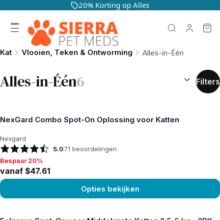
20% Korting op Alles
Kat
Vlooien, Teken & Ontworming
Alles-in-Één
SORTEREN O
Alles-in-Één
6
Filters
NexGard Combo Spot-On Oplossing voor Katten
Nexgard
5.0
71
beoordelingen
Bespaar 20%
Bespaar 20%, vanaf $47.61
vanaf $47.61
Opties bekijken
Product bekijken