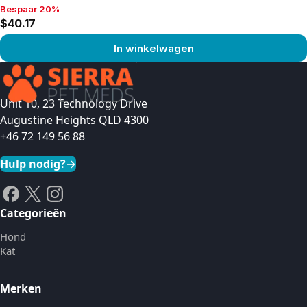
Bespaar 20%
Bespaar 20%, $40.17
$40.17
In winkelwagen
Product bekijken
Unit 10, 23 Technology Drive
Augustine Heights QLD 4300
+46 72 149 56 88
Hulp nodig?
→
Categorieën
Hond
Kat
Merken