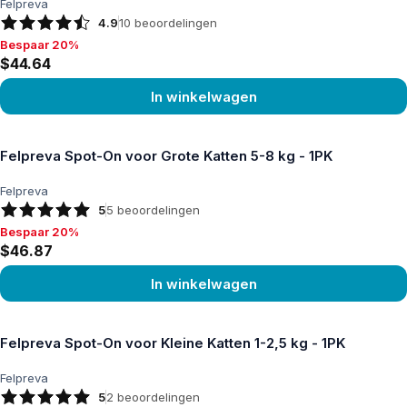
Felpreva
4.9
10
beoordelingen
Bespaar 20%
Bespaar 20%, $44.64
$44.64
In winkelwagen
Product bekijken
Felpreva Spot-On voor Grote Katten 5-8 kg - 1PK
Felpreva
5
5
beoordelingen
Bespaar 20%
Bespaar 20%, $46.87
$46.87
In winkelwagen
Product bekijken
Felpreva Spot-On voor Kleine Katten 1-2,5 kg - 1PK
Felpreva
5
2
beoordelingen