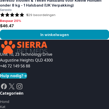
Seresto Vlooien & Teken Halsband voor Kleine Honden
onder 8 kg - 1 Halsband (UK Verpakking)
Seresto
5
29
beoordelingen
Bespaar 20%
Bespaar 20%, $46.47
$46.47
In winkelwagen
Product bekijken
Unit 10, 23 Technology Drive
Augustine Heights QLD 4300
+46 72 149 56 88
Hulp nodig?
→
Categorieën
Hond
Kat