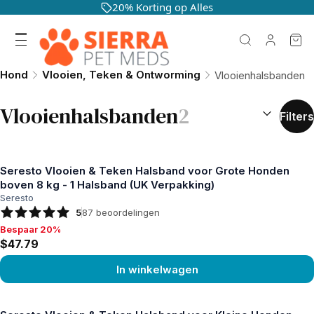
20% Korting op Alles
Hond
Vlooien, Teken & Ontworming
Vlooienhalsbanden
SORTEREN O
Vlooienhalsbanden
2
Filters
Seresto Vlooien & Teken Halsband voor Grote Honden
boven 8 kg - 1 Halsband (UK Verpakking)
Seresto
5
87
beoordelingen
Bespaar 20%
Bespaar 20%, $47.79
$47.79
In winkelwagen
Product bekijken