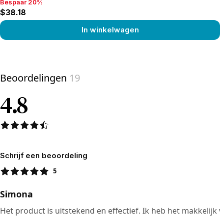
Bespaar 20%
Bespaar 20%, $38.18
$38.18
In winkelwagen
View product
Beoordelingen
19
4.8
Schrijf een beoordeling
5
Simona
Het product is uitstekend en effectief. Ik heb het makkeli