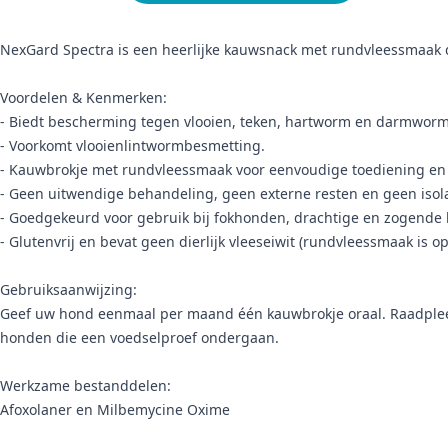
NexGard Spectra is een heerlijke kauwsnack met rundvleessmaak 
Voordelen & Kenmerken:
- Biedt bescherming tegen vlooien, teken, hartworm en darmw
- Voorkomt vlooienlintwormbesmetting.
- Kauwbrokje met rundvleessmaak voor eenvoudige toediening en
- Geen uitwendige behandeling, geen externe resten en geen isola
- Goedgekeurd voor gebruik bij fokhonden, drachtige en zogende
- Glutenvrij en bevat geen dierlijk vleeseiwit (rundvleessmaak is op
Gebruiksaanwijzing:
Geef uw hond eenmaal per maand één kauwbrokje oraal. Raadpleeg
honden die een voedselproef ondergaan.
Werkzame bestanddelen:
Afoxolaner en Milbemycine Oxime