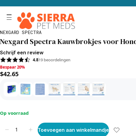
NEXGARD SPECTRA
Nexgard Spectra Kauwbrokjes voor Honde
Schrijf een review
4.8
19
beoordelingen
Bespaar 20%, $42.65
Bespaar 20%
$42.65
Op voorraad
Toevoegen aan winkelmandje