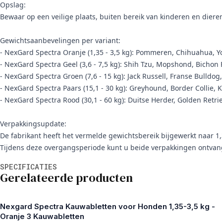
Opslag:
Bewaar op een veilige plaats, buiten bereik van kinderen en diere
Gewichtsaanbevelingen per variant:
- NexGard Spectra Oranje (1,35 - 3,5 kg): Pommeren, Chihuahua, Yo
- NexGard Spectra Geel (3,6 - 7,5 kg): Shih Tzu, Mopshond, Bichon 
- NexGard Spectra Groen (7,6 - 15 kg): Jack Russell, Franse Bulldog,
- NexGard Spectra Paars (15,1 - 30 kg): Greyhound, Border Collie, Ke
- NexGard Spectra Rood (30,1 - 60 kg): Duitse Herder, Golden Retri
Verpakkingsupdate:
De fabrikant heeft het vermelde gewichtsbereik bijgewerkt naar 1
Tijdens deze overgangsperiode kunt u beide verpakkingen ontvan
Aanvullende informatie
SPECIFICATIES
Gerelateerde producten
Nexgard Spectra Kauwabletten voor Honden 1,35-3,5 kg -
Oranje 3 Kauwabletten