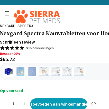
NEXGARD SPECTRA
Nexgard Spectra Kauwtabletten voor Hond
Schrijf een review
5
16
beoordelingen
Bespaar 20%, $65.72
Bespaar 20%
$65.72
Op voorraad
Toevoegen aan winkelmandje