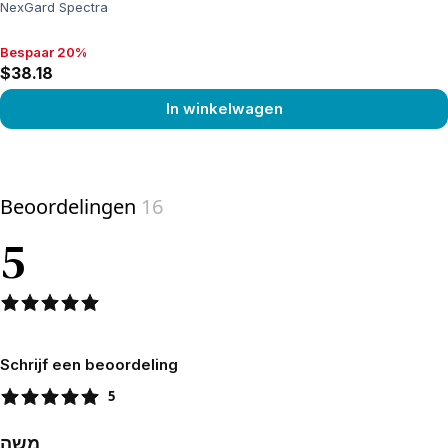
NexGard Spectra
Bespaar 20%
Bespaar 20%, $38.18
$38.18
In winkelwagen
View product
Beoordelingen
16
5
Schrijf een beoordeling
5
משה