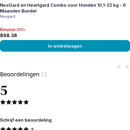
NexGard en Heartgard Combo voor Honden 10,1-22 kg - 6
Maanden Bundel
Nexgard
Bespaar 20%
Bespaar 20%, $98.38
$98.38
In winkelwagen
View product
Beoordelingen
12
5
Schrijf een beoordeling
5