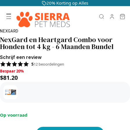
20% Korting op Alles
NEXGARD
NexGard en Heartgard Combo voor
Honden tot 4 kg - 6 Maanden Bundel
Schrijf een review
5
12
beoordelingen
Bespaar 20%, $81.20
Bespaar 20%
$81.20
Op voorraad