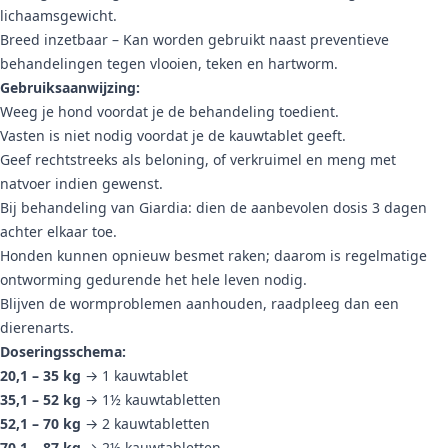
lichaamsgewicht.
Breed inzetbaar – Kan worden gebruikt naast preventieve
behandelingen tegen vlooien, teken en hartworm.
Gebruiksaanwijzing:
Weeg je hond voordat je de behandeling toedient.
Vasten is niet nodig voordat je de kauwtablet geeft.
Geef rechtstreeks als beloning, of verkruimel en meng met
natvoer indien gewenst.
Bij behandeling van Giardia: dien de aanbevolen dosis 3 dagen
achter elkaar toe.
Honden kunnen opnieuw besmet raken; daarom is regelmatige
ontworming gedurende het hele leven nodig.
Blijven de wormproblemen aanhouden, raadpleeg dan een
dierenarts.
Doseringsschema:
20,1 – 35 kg
→ 1 kauwtablet
35,1 – 52 kg
→ 1½ kauwtabletten
52,1 – 70 kg
→ 2 kauwtabletten
70,1 – 87 kg
→ 2½ kauwtabletten