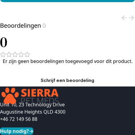
View product
Beoordelingen
0
0
Er zijn geen beoordelingen toegevoegd voor dit product.
Schrijf een beoordeling
Unit 10, 23 Technology Drive
Augustine Heights QLD 4300
+46 72 149 56 88
Hulp nodig?
→