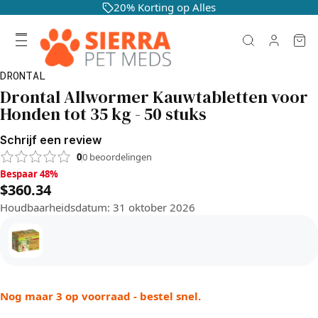
20% Korting op Alles
DRONTAL
Drontal Allwormer Kauwtabletten voor
Honden tot 35 kg - 50 stuks
Schrijf een review
0
0
beoordelingen
Bespaar 48%, $360.34
Bespaar 48%
$360.34
Houdbaarheidsdatum
:
31 oktober 2026
Nog maar 3 op voorraad - bestel snel.