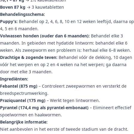
Boven 87 kg
→ 3 kauwtabletten
Behandelingsschema:
Puppy’s:
Behandel op 2, 4, 6, 8, 10 en 12 weken leeftijd, daarna op
4, 5 en 6 maanden.
Volwassen honden (ouder dan 6 maanden):
Behandel elke 3
maanden. In gebieden met hydatide lintworm: behandel elke 6
weken. Als zweepworm een probleem is: herhaal elke 6–8 weken.
Drachtige & zogende teven:
Behandel vóór de dekking, 10 dagen
vóór het werpen en op 2 en 4 weken na het werpen; ga daarna
door met elke 3 maanden.
Ingrediënten:
Febantel (875 mg)
– Controleert zweepwormen en versterkt de
breedspectrumwerking.
Praziquantel (175 mg)
– Werkt tegen lintwormen.
Pyrantel (174,4 mg als pyrantel-embonaat)
– Elimineert effectief
spoelwormen en haakwormen.
Belangrijke informatie:
Niet aanbevolen in het eerste of tweede stadium van de dracht.