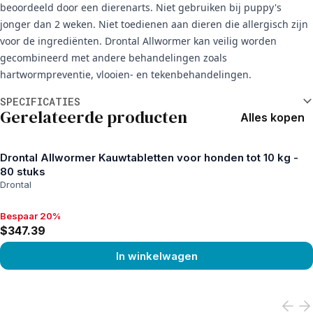
beoordeeld door een dierenarts. Niet gebruiken bij puppy's
jonger dan 2 weken. Niet toedienen aan dieren die allergisch zijn
voor de ingrediënten. Drontal Allwormer kan veilig worden
gecombineerd met andere behandelingen zoals
hartwormpreventie, vlooien- en tekenbehandelingen.
Aanvullende informatie
SPECIFICATIES
Gerelateerde producten
Alles kopen
Drontal Allwormer Kauwtabletten voor honden tot 10 kg -
80 stuks
Drontal
Bespaar 20%
Bespaar 20%, $347.39
$347.39
In winkelwagen
View product