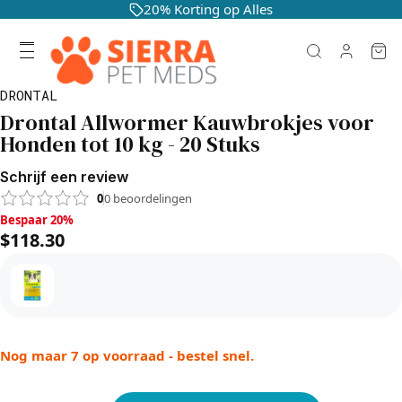
20% Korting op Alles
DRONTAL
Drontal Allwormer Kauwbrokjes voor
Honden tot 10 kg - 20 Stuks
Schrijf een review
0
0
beoordelingen
Bespaar 20%, $118.30
Bespaar 20%
$118.30
Nog maar 7 op voorraad - bestel snel.