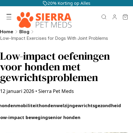
20% Korting op Alles
Home
Blog
Low-Impact Exercises for Dogs With Joint Problems
Low-impact oefeningen
voor honden met
gewrichtsproblemen
12 januari 2026
•
Sierra Pet Meds
hondenmobiliteit
hondenwelzijn
gewrichtsgezondheid
low-impact beweging
senior honden