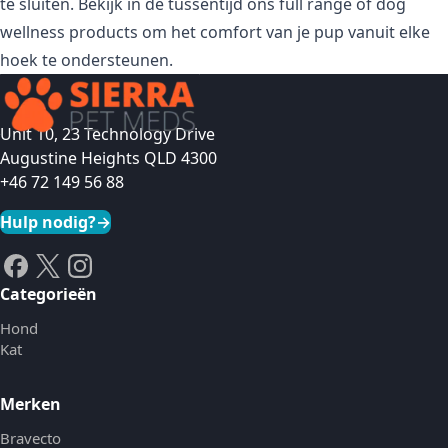
te sluiten. Bekijk in de tussentijd ons
full range of dog
wellness products
om het comfort van je pup vanuit elke
hoek te ondersteunen.
Unit 10, 23 Technology Drive
Augustine Heights QLD 4300
+46 72 149 56 88
Hulp nodig?
→
Categorieën
Hond
Kat
Merken
Bravecto