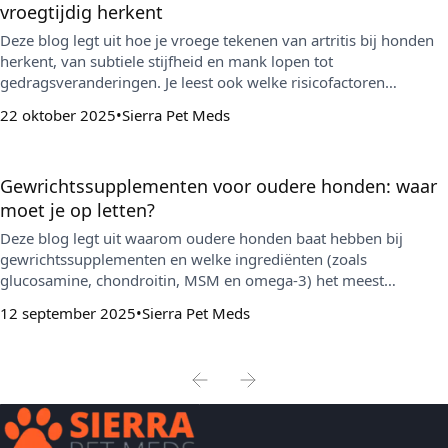
vroegtijdig herkent
Deze blog legt uit hoe je vroege tekenen van artritis bij honden
herkent, van subtiele stijfheid en mank lopen tot
gedragsveranderingen. Je leest ook welke risicofactoren
meespelen en hoe je met gewicht, beweging, supplementen en
22 oktober 2025
Sierra Pet Meds
aanpassingen thuis de gewrichten van je hond kunt
ondersteunen.
Gewrichtssupplementen voor oudere honden: waar
moet je op letten?
Deze blog legt uit waarom oudere honden baat hebben bij
gewrichtssupplementen en welke ingrediënten (zoals
glucosamine, chondroitin, MSM en omega-3) het meest
onderbouwd zijn. Je krijgt ook praktische tips voor het kiezen
12 september 2025
Sierra Pet Meds
van de juiste formule en leefstijladviezen om de gewrichten
extra te ondersteunen.