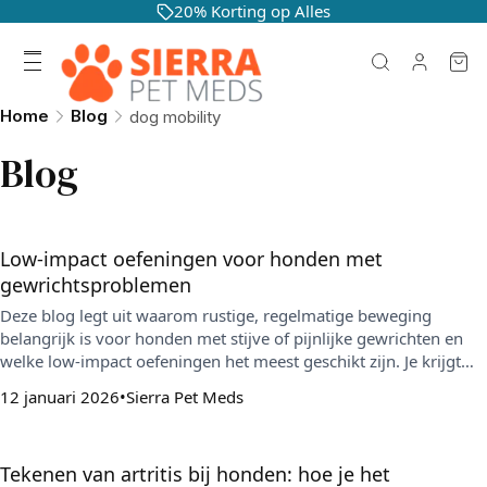
20% Korting op Alles
Home
Blog
dog mobility
Blog
Low-impact oefeningen voor honden met
gewrichtsproblemen
Deze blog legt uit waarom rustige, regelmatige beweging
belangrijk is voor honden met stijve of pijnlijke gewrichten en
welke low-impact oefeningen het meest geschikt zijn. Je krijgt
ook tips om signalen van overbelasting te herkennen en om
12 januari 2026
Sierra Pet Meds
gewrichten extra te ondersteunen met o.a. supplementen, een
goed bed en gewichtscontrole.
Tekenen van artritis bij honden: hoe je het