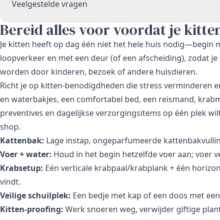
Veelgestelde vragen
Bereid alles voor voordat je kitt
Je kitten heeft op dag één niet het hele huis nodig—begin m
loopverkeer en met een deur (of een afscheiding), zodat je
worden door kinderen, bezoek of andere huisdieren.
Richt je op kitten-benodigdheden die stress verminderen 
en waterbakjes, een comfortabel bed, een reismand, krabmo
preventives en dagelijkse verzorgingsitems op één plek wilt
shop
.
Kattenbak:
Lage instap, ongeparfumeerde kattenbakvulling,
Voer + water:
Houd in het begin hetzelfde voer aan; voer v
Krabsetup:
Eén verticale krabpaal/krabplank + één horizonta
vindt.
Veilige schuilplek:
Een bedje met kap of een doos met een d
Kitten-proofing:
Werk snoeren weg, verwijder giftige plant