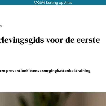
20% Korting op Alles
de
erlevingsgids voor de eerste
rm prevention
kittenverzorging
kattenbaktraining