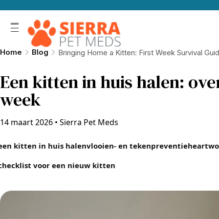
Home
Blog
Bringing Home a Kitten: First Week Survival Gui
Een kitten in huis halen: ov
week
14 maart 2026
•
Sierra Pet Meds
een kitten in huis halen
vlooien- en tekenpreventie
heartwo
checklist voor een nieuw kitten