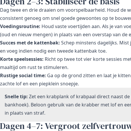
Dagen 2–3: Stabiliseer de basis
Dag twee en drie draaien om voorspelbaarheid. Houd de wer
consistent genoeg om snel goede gewoontes op te bouwe
Voedingsroutine:
Houd vaste voertijden aan. Als je van v
(oud en nieuw mengen) in plaats van een overstap van de 
Succes met de kattenbak:
Schep minstens dagelijks. Mist 
en voeg indien nodig een tweede kattenbak toe.
Korte speelsessies:
Richt op twee tot vier korte sessies met
maaltijd om rust te stimuleren.
Rustige social time:
Ga op de grond zitten en laat je kitt
zachte lof en een piepklein snoepje.
Snelle tip:
Zet een krabplank of krabpaal direct naast de 
bankhoek). Beloon gebruik van de krabber met lof en een
in plaats van straf.
Dagen 4–7: Vergroot zelfvertrou