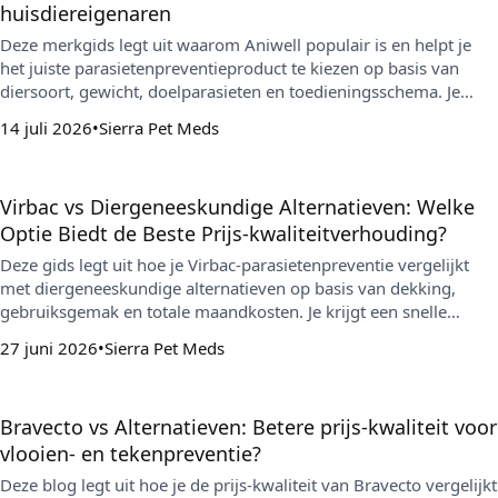
huisdiereigenaren
Deze merkgids legt uit waarom Aniwell populair is en helpt je
het juiste parasietenpreventieproduct te kiezen op basis van
diersoort, gewicht, doelparasieten en toedieningsschema. Je
krijgt ook praktische veiligheids- en bewaartips en uitleg over
14 juli 2026
Sierra Pet Meds
het voorkomen van overlap tussen preventiemiddelen.
Virbac vs Diergeneeskundige Alternatieven: Welke
Optie Biedt de Beste Prijs-kwaliteitverhouding?
Deze gids legt uit hoe je Virbac-parasietenpreventie vergelijkt
met diergeneeskundige alternatieven op basis van dekking,
gebruiksgemak en totale maandkosten. Je krijgt een snelle
methode om hiaten en dubbele dekking te vermijden en een
27 juni 2026
Sierra Pet Meds
routine te kiezen die je consistent kunt volhouden in overleg met
je dierenarts.
Bravecto vs Alternatieven: Betere prijs-kwaliteit voor
vlooien- en tekenpreventie?
Deze blog legt uit hoe je de prijs-kwaliteit van Bravecto vergelijkt