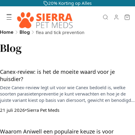
20% Korting op Alles
Home
Blog
flea and tick prevention
Blog
Canex-review: is het de moeite waard voor je
huisdier?
Deze Canex-review legt uit voor wie Canex bedoeld is, welke
soorten parasietenpreventie je kunt verwachten en hoe je de
juiste variant kiest op basis van diersoort, gewicht en benodigde
dekking. Je krijgt ook kooptips om vergissingen te voorkomen
21 juli 2026
Sierra Pet Meds
en je schema consequent vol te houden.
Waarom Aniwell een populaire keuze is voor