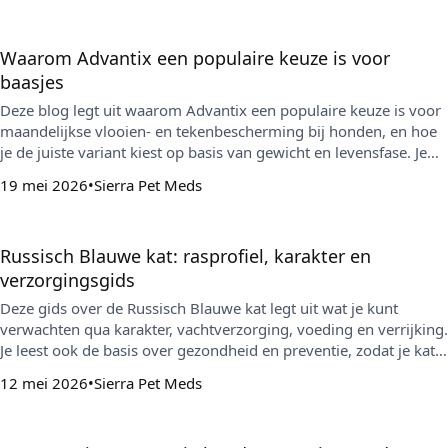
dierenarts in te schakelen.
Waarom Advantix een populaire keuze is voor
baasjes
Deze blog legt uit waarom Advantix een populaire keuze is voor
maandelijkse vlooien- en tekenbescherming bij honden, en hoe
je de juiste variant kiest op basis van gewicht en levensfase. Je
leest ook praktische tips over correct aanbrengen, veiligheid in
19 mei 2026
Sierra Pet Meds
huishoudens met meerdere huisdieren en slim inkopen voor
consistente bescherming.
Russisch Blauwe kat: rasprofiel, karakter en
verzorgingsgids
Deze gids over de Russisch Blauwe kat legt uit wat je kunt
verwachten qua karakter, vachtverzorging, voeding en verrijking.
Je leest ook de basis over gezondheid en preventie, zodat je kat
fit blijft met een eenvoudige, consistente routine.
12 mei 2026
Sierra Pet Meds