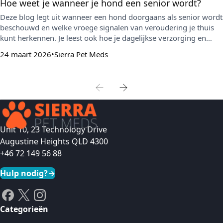
Hoe weet je wanneer je hond een senior wordt?
Deze blog legt uit wanneer een hond doorgaans als senior wordt
beschouwd en welke vroege signalen van veroudering je thuis
kunt herkennen. Je leest ook hoe je dagelijkse verzorging en
parasietenpreventie kunt aanpassen om comfort, mobiliteit en
24 maart 2026
Sierra Pet Meds
gezondheid te ondersteunen.
Unit 10, 23 Technology Drive
Augustine Heights QLD 4300
+46 72 149 56 88
Hulp nodig?
→
Categorieën