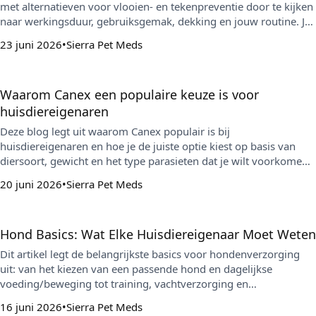
met alternatieven voor vlooien- en tekenpreventie door te kijken
naar werkingsduur, gebruiksgemak, dekking en jouw routine. Je
krijgt een praktische vergelijkingstabel en tips om slimmer te
23 juni 2026
Sierra Pet Meds
kopen en gemiste doses te voorkomen.
Waarom Canex een populaire keuze is voor
huisdiereigenaren
Deze blog legt uit waarom Canex populair is bij
huisdiereigenaren en hoe je de juiste optie kiest op basis van
diersoort, gewicht en het type parasieten dat je wilt voorkomen.
Je krijgt ook praktische tips voor consequent gebruik en waar je
20 juni 2026
Sierra Pet Meds
Canex online kunt kopen.
Hond Basics: Wat Elke Huisdiereigenaar Moet Weten
Dit artikel legt de belangrijkste basics voor hondenverzorging
uit: van het kiezen van een passende hond en dagelijkse
voeding/beweging tot training, vachtverzorging en
parasietenpreventie. Je krijgt ook praktische checklists en
16 juni 2026
Sierra Pet Meds
signalen om thuis de gezondheid te monitoren en op tijd een