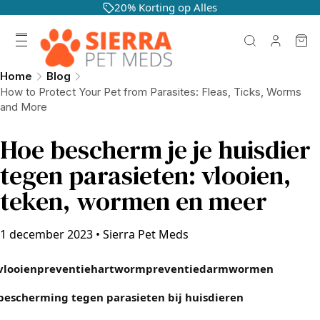
20% Korting op Alles
Home
Blog
How to Protect Your Pet from Parasites: Fleas, Ticks, Worms
and More
Hoe bescherm je je huisdier
tegen parasieten: vlooien,
teken, wormen en meer
1 december 2023
•
Sierra Pet Meds
vlooienpreventie
hartwormpreventie
darmwormen
bescherming tegen parasieten bij huisdieren