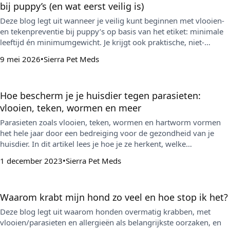
bij puppy’s (en wat eerst veilig is)
Deze blog legt uit wanneer je veilig kunt beginnen met vlooien-
en tekenpreventie bij puppy’s op basis van het etiket: minimale
leeftijd én minimumgewicht. Je krijgt ook praktische, niet-
chemische stappen voor de periode ervoor en tips om een
9 mei 2026
Sierra Pet Meds
betrouwbaar preventieschema vol te houden.
Hoe bescherm je je huisdier tegen parasieten:
vlooien, teken, wormen en meer
Parasieten zoals vlooien, teken, wormen en hartworm vormen
het hele jaar door een bedreiging voor de gezondheid van je
huisdier. In dit artikel lees je hoe je ze herkent, welke
preventieproducten er zijn en hoe je veelgemaakte fouten kunt
1 december 2023
Sierra Pet Meds
vermijden om je hond of kat optimaal beschermd te houden.
Waarom krabt mijn hond zo veel en hoe stop ik het?
Deze blog legt uit waarom honden overmatig krabben, met
vlooien/parasieten en allergieën als belangrijkste oorzaken, en