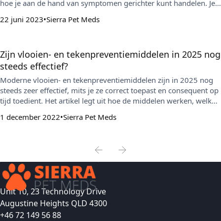
hoe je aan de hand van symptomen gerichter kunt handelen. Je
krijgt ook praktische preventietips om je hond comfortabel te
22 juni 2023
Sierra Pet Meds
houden en jeuk-episodes te verminderen.
Zijn vlooien- en tekenpreventiemiddelen in 2025 nog
steeds effectief?
Moderne vlooien- en tekenpreventiemiddelen zijn in 2025 nog
steeds zeer effectief, mits je ze correct toepast en consequent op
tijd toedient. Het artikel legt uit hoe de middelen werken, welke
fouten de werking verminderen en waarom bescherming het
1 december 2022
Sierra Pet Meds
hele jaar door belangrijk blijft.
Unit 10, 23 Technology Drive
Augustine Heights QLD 4300
+46 72 149 56 88