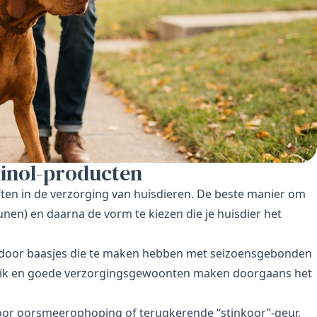
inol-producten
ten in de verzorging van huisdieren. De beste manier om
unen) en daarna de vorm te kiezen die je huisdier het
door baasjes die te maken hebben met seizoensgebonden
bruik en goede verzorgingsgewoonten maken doorgaans het
voor oorsmeerophoping of terugkerende “stinkoor”-geur.