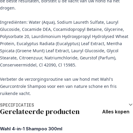
de beste resultaten, borstelt u de vacht van uw hond na het
drogen.
Ingrediënten: Water (Aqua), Sodium Laureth Sulfate, Lauryl
Glucoside, Cocamide DEA, Cocamidopropyl Betaine, Glycerine,
Polysorbate 20, Laurdimonium Hydroxypropyl Hydrolysed Wheat
Protein, Eucalyptus Radiata (Eucalyptus) Leaf Extract, Mentha
Spicata (Groene Munt) Leaf Extract, Lauryl Glucoside, Glycol
Stearate, Citroenzuur, Natriumchloride, Geurstof (Parfum),
Conserveermiddel, Cl 42090, Cl 15985.
Verbeter de verzorgingsroutine van uw hond met Wahl's
Geurcontrole Shampoo voor een van nature schone en fris
ruikende vacht.
Aanvullende informatie
SPECIFICATIES
Gerelateerde producten
Alles kopen
Wahl 4-in-1 Shampoo 300ml