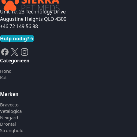
Unit 10, 23 Technology Drive
Augustine Heights QLD 4300
+46 72 149 56 88
Hulp nodig?
→
Categorieën
Hond
Kat
Merken
Bravecto
Vetalogica
Nexgard
Drontal
Stronghold