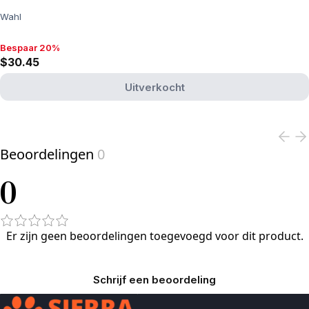
Wahl
Bespaar 20%
Bespaar 20%, $30.45
$30.45
Uitverkocht
View product
Beoordelingen
0
0
Er zijn geen beoordelingen toegevoegd voor dit product.
Schrijf een beoordeling