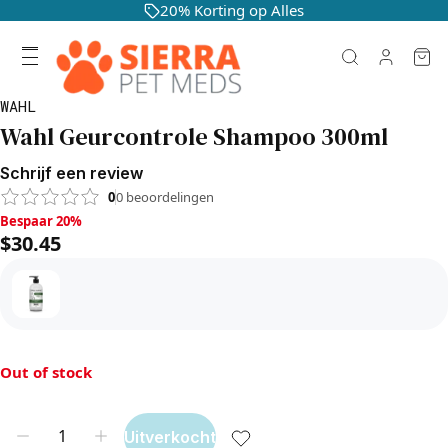
20% Korting op Alles
WAHL
Wahl Geurcontrole Shampoo 300ml
Schrijf een review
0
0
beoordelingen
Bespaar 20%, $30.45
Bespaar 20%
$30.45
Out of stock
Uitverkocht