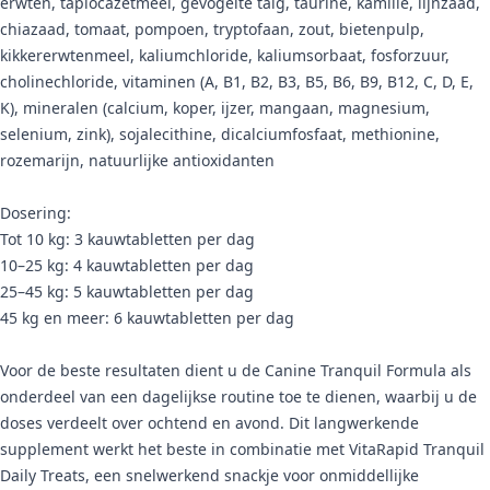
erwten, tapiocazetmeel, gevogelte talg, taurine, kamille, lijnzaad,
chiazaad, tomaat, pompoen, tryptofaan, zout, bietenpulp,
kikkererwtenmeel, kaliumchloride, kaliumsorbaat, fosforzuur,
cholinechloride, vitaminen (A, B1, B2, B3, B5, B6, B9, B12, C, D, E,
K), mineralen (calcium, koper, ijzer, mangaan, magnesium,
selenium, zink), sojalecithine, dicalciumfosfaat, methionine,
rozemarijn, natuurlijke antioxidanten
Dosering:
Tot 10 kg: 3 kauwtabletten per dag
10–25 kg: 4 kauwtabletten per dag
25–45 kg: 5 kauwtabletten per dag
45 kg en meer: 6 kauwtabletten per dag
Voor de beste resultaten dient u de Canine Tranquil Formula als
onderdeel van een dagelijkse routine toe te dienen, waarbij u de
doses verdeelt over ochtend en avond. Dit langwerkende
supplement werkt het beste in combinatie met VitaRapid Tranquil
Daily Treats, een snelwerkend snackje voor onmiddellijke