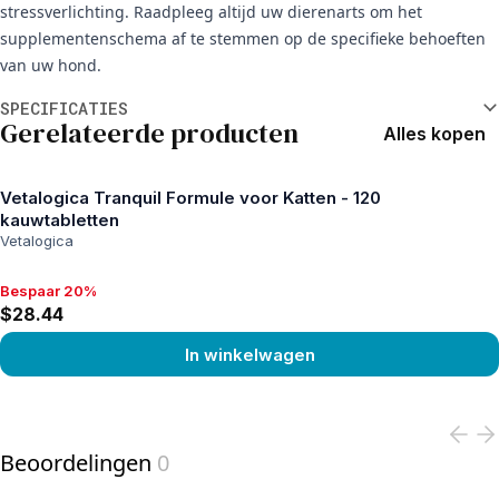
stressverlichting. Raadpleeg altijd uw dierenarts om het
supplementenschema af te stemmen op de specifieke behoeften
van uw hond.
Aanvullende informatie
SPECIFICATIES
Gerelateerde producten
Alles kopen
Vetalogica Tranquil Formule voor Katten - 120
kauwtabletten
Vetalogica
Bespaar 20%
Bespaar 20%, $28.44
$28.44
In winkelwagen
View product
Beoordelingen
0