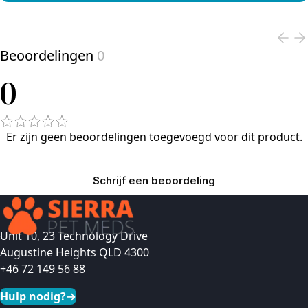
View product
Beoordelingen
0
0
Er zijn geen beoordelingen toegevoegd voor dit product.
Schrijf een beoordeling
Unit 10, 23 Technology Drive
Augustine Heights QLD 4300
+46 72 149 56 88
Hulp nodig?
→