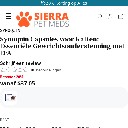
20% Korting op Alles
SYNOQUIN
Synoquin Capsules voor Katten:
Essentiële Gewrichtsondersteuning met
EFA
Schrijf een review
0
0
beoordelingen
Bespaar 20%, vanaf $37.05
Bespaar 20%
vanaf $37.05
MAAT