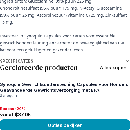
Ingrediënten: Glucosamine (99% puur) 225 mg,
Chondroïtinesulfaat (95% puur) 175 mg, N-Acetyl Glucosamine
(99% puur) 25 mg, Ascorbinezuur (Vitamine C) 25 mg, Zinksulfaat
15 mg.
Investeer in Synoquin Capsules voor Katten voor essentiële
gewrichtsondersteuning en verbeter de beweeglijkheid van uw
kat voor een gelukkiger en gezonder leven.
Aanvullende informatie
SPECIFICATIES
Gerelateerde producten
Alles kopen
Synoquin Gewrichtsondersteuning Capsules voor Honden:
Geavanceerde Gewrichtsverzorging met EFA
Synoquin
Bespaar 20%
Bespaar 20%, vanaf $37.05
vanaf $37.05
Opties bekijken