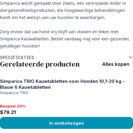
Simparica wordt gemaakt door Zoetis, een vertrouwde leider in
diergezondheidsproducten, die hoogwaardige behandelingen
biedt om het welzijn van uw huisdier te waarborgen.
Zorg ervoor dat uw hond vrij blijft van vlooien en teken met
Simparica Kauwabletten. Bestel vandaag nog voor een gezonder,
gelukkiger huisdier!
Aanvullende informatie
SPECIFICATIES
Gerelateerde producten
Alles kopen
Simparica TRIO Kauwtabletten voor Honden 10,1-20 kg -
Blauw 6 Kauwtabletten
Simparica TRIO
Bespaar 20%
Bespaar 20%, $79.21
$79.21
In winkelwagen
View product