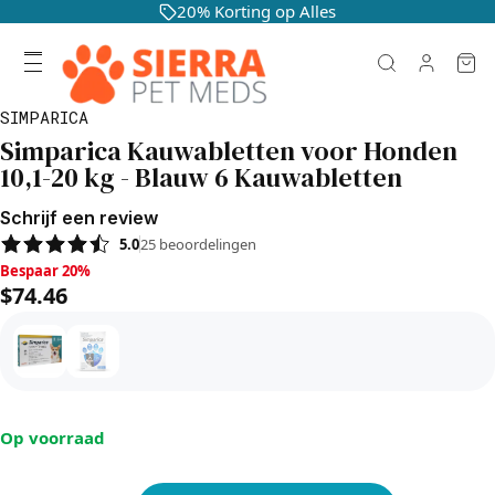
20% Korting op Alles
SIMPARICA
Simparica Kauwabletten voor Honden
10,1-20 kg - Blauw 6 Kauwabletten
Schrijf een review
5.0
25
beoordelingen
Bespaar 20%, $74.46
Bespaar 20%
$74.46
Op voorraad