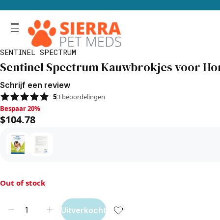
SENTINEL SPECTRUM
Sentinel Spectrum Kauwbrokjes voor Hon
Schrijf een review
5
3
beoordelingen
Bespaar 20%, $104.78
Bespaar 20%
$104.78
Out of stock
Uitverkocht