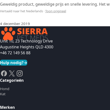
Geweldig product, geweldige prijs en snelle levering. Het w
Vertaald naar het Nederlands
·
Toon origineel
4 december 2019
Unit 10, 23 Technology Drive
Augustine Heights QLD 4300
+46 72 149 56 88
Hulp nodig?
→
Categorieën
Hond
Kat
Merken