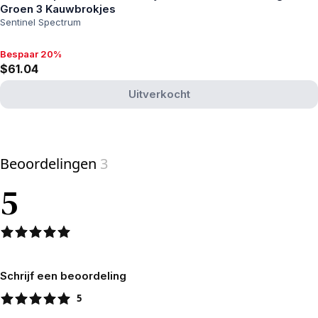
Groen 3 Kauwbrokjes
Sentinel Spectrum
Bespaar 20%
Bespaar 20%, $61.04
$61.04
Uitverkocht
View product
Beoordelingen
3
5
Schrijf een beoordeling
5