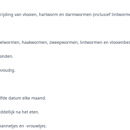
trijding van vlooien, hartworm en darmwormen (inclusief lintworm
poelwormen, haakwormen, zweepwormen, lintwormen en vlooienbe
honden.
nvoudig.
elfde datum elke maand.
dellijk na het eten.
mannetjes en -vrouwtjes.