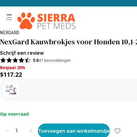
NEXGARD
NexGard Kauwbrokjes voor Honden 10,1-2
Schrijf een review
5.0
47
beoordelingen
Bespaar 20%, $117.22
Bespaar 20%
$117.22
Op voorraad
Toevoegen aan winkelmandje