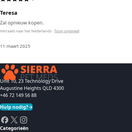
Teresa
Zal opnieuw kopen.
Vertaald naar het Nederlands
·
Toon origineel
11 maart 2025
Unit 10, 23 Technology Drive
Augustine Heights QLD 4300
+46 72 149 56 88
Hulp nodig?
→
Categorieën