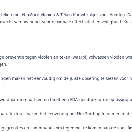
n teken met NexGard Vlooien & Teken Kauwbrokjes voor Honden. De
wicht van uw hond, voor maximale effectiviteit en veiligheid. Kie
e preventie tegen vlooien en teken, waarbij volwassen vlooien w
gen.
ngen maken het eenvoudig om de juiste dosering te kiezen voor he
wd door dierenartsen en biedt een FDA-goedgekeurde oplossing o
wbare textuur maken het eenvoudig om NexGard op te nemen in de
kkingsgroottes en combinaties om tegemoet te komen aan de specif