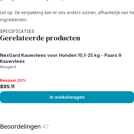
Let op: De verpakking kan er iets anders uitzien, afhankelijk van 
ingrediënten.
Aanvullende informatie
SPECIFICATIES
Gerelateerde producten
NexGard Kauwvlees voor Honden 10,1-25 kg - Paars 9
Kauwvlees
Nexgard
Bespaar 20%
Bespaar 20%, $95.11
$95.11
In winkelwagen
View product
Beoordelingen
47