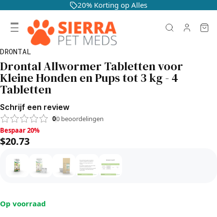
20% Korting op Alles
DRONTAL
Drontal Allwormer Tabletten voor
Kleine Honden en Pups tot 3 kg - 4
Tabletten
Schrijf een review
0
0
beoordelingen
Bespaar 20%, $20.73
Bespaar 20%
$20.73
Op voorraad