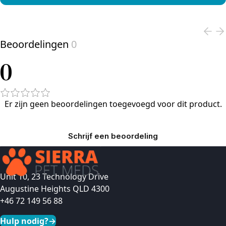
View product
Beoordelingen
0
0
Er zijn geen beoordelingen toegevoegd voor dit product.
Schrijf een beoordeling
Unit 10, 23 Technology Drive
Augustine Heights QLD 4300
+46 72 149 56 88
Hulp nodig?
→