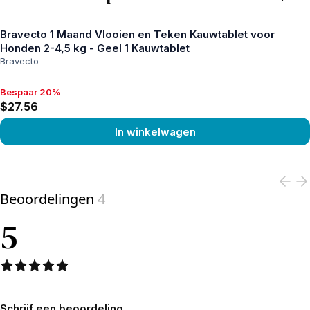
Bravecto 1 Maand Vlooien en Teken Kauwtablet voor
Honden 2-4,5 kg - Geel 1 Kauwtablet
Bravecto
Bespaar 20%
Bespaar 20%, $27.56
$27.56
In winkelwagen
View product
Beoordelingen
4
5
Schrijf een beoordeling