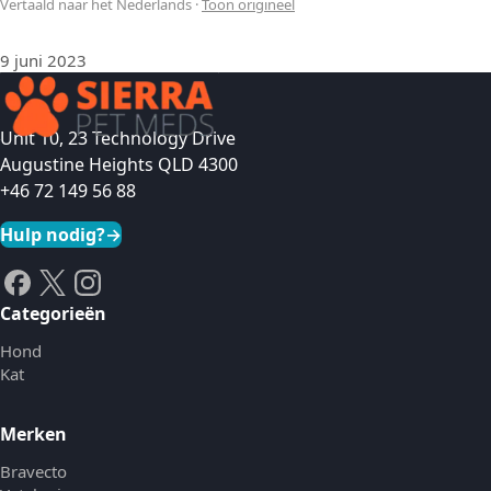
Vertaald naar het Nederlands
·
Toon origineel
9 juni 2023
Unit 10, 23 Technology Drive
Augustine Heights QLD 4300
+46 72 149 56 88
Hulp nodig?
→
Categorieën
Hond
Kat
Merken
Bravecto