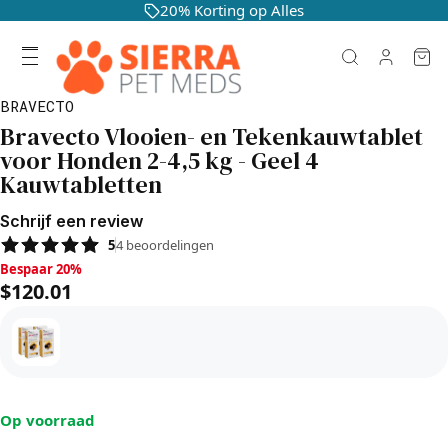
20% Korting op Alles
BRAVECTO
Bravecto Vlooien- en Tekenkauwtablet
voor Honden 2-4,5 kg - Geel 4
Kauwtabletten
Schrijf een review
5
4
beoordelingen
Bespaar 20%, $120.01
Bespaar 20%
$120.01
Op voorraad