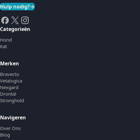
Hulp nodig?
→
Categorieën
Hond
Kat
Merken
Bravecto
Vetalogica
Nexgard
Drontal
Stronghold
Navigeren
Over Ons
Blog