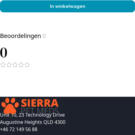
In winkelwagen
View product
Beoordelingen
0
0
Unit 10, 23 Technology Drive
Augustine Heights QLD 4300
+46 72 149 56 88