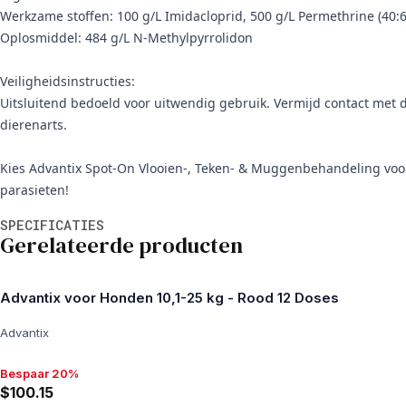
Werkzame stoffen: 100 g/L Imidacloprid, 500 g/L Permethrine (40:6
Oplosmiddel: 484 g/L N-Methylpyrrolidon
Veiligheidsinstructies:
Uitsluitend bedoeld voor uitwendig gebruik. Vermijd contact met 
dierenarts.
Kies Advantix Spot-On Vlooien-, Teken- & Muggenbehandeling vo
parasieten!
Aanvullende informatie
SPECIFICATIES
Gerelateerde producten
Advantix voor Honden 10,1-25 kg - Rood 12 Doses
Advantix
Bespaar 20%
Bespaar 20%, $100.15
$100.15