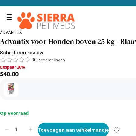
ADVANTIX
Advantix voor Honden boven 25 kg - Bla
Schrijf een review
0
0
beoordelingen
Bespaar 20%, $40.00
Bespaar 20%
$40.00
Op voorraad
Toevoegen aan winkelmandje