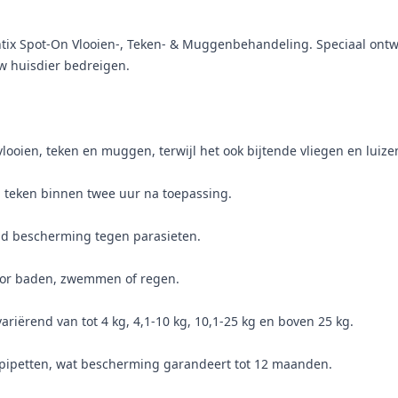
x Spot-On Vlooien-, Teken- & Muggenbehandeling. Speciaal ontwik
w huisdier bedreigen.
ooien, teken en muggen, terwijl het ook bijtende vliegen en luize
n teken binnen twee uur na toepassing.
nd bescherming tegen parasieten.
 door baden, zwemmen of regen.
ariërend van tot 4 kg, 4,1-10 kg, 10,1-25 kg en boven 25 kg.
2 pipetten, wat bescherming garandeert tot 12 maanden.