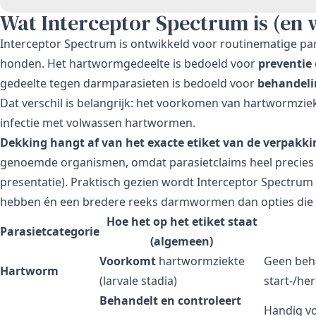
Wat Interceptor Spectrum is (en w
Interceptor Spectrum is ontwikkeld voor routinematige pa
honden. Het hartwormgedeelte is bedoeld voor
preventie
gedeelte tegen darmparasieten is bedoeld voor
behandeli
Dat verschil is belangrijk: het voorkomen van hartwormziek
infectie met volwassen hartwormen.
Dekking hangt af van het exacte etiket van de verpakki
genoemde organismen, omdat parasietclaims heel precies
presentatie). Praktisch gezien wordt Interceptor Spectr
hebben én een bredere reeks darmwormen dan opties die a
Hoe het op het etiket staat
Parasietcategorie
(algemeen)
Voorkomt
hartwormziekte
Geen beh
Hartworm
(larvale stadia)
start-/he
Behandelt en controleert
Handig v