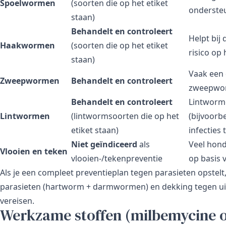
Spoelwormen
(soorten die op het etiket
onderste
staan)
Behandelt en controleert
Helpt bi
Haakwormen
(soorten die op het etiket
risico op
staan)
Vaak een 
Zweepwormen
Behandelt en controleert
zweepworm
Behandelt en controleert
Lintworm
Lintwormen
(lintwormsoorten die op het
(bijvoorb
etiket staan)
infecties
Niet geïndiceerd
als
Veel hond
Vlooien en teken
vlooien-/tekenpreventie
op basis v
Als je een compleet preventieplan tegen parasieten opstelt
parasieten (hartworm + darmwormen) en dekking tegen uit
vereisen.
Werkzame stoffen (milbemycine o