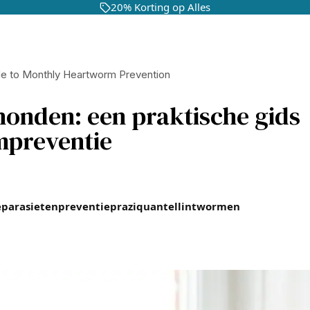
20% Korting op Alles
ide to Monthly Heartworm Prevention
honden: een praktische gids
mpreventie
e
parasietenpreventie
praziquantel
lintwormen