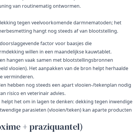
uning van routinematig ontwormen.
j dekking tegen veelvoorkomende darmnematoden; het
 herbesmetting hangt nog steeds af van blootstelling.
doorslaggevende factor voor baasjes die
dekking willen in een maandelijkse kauwtablet.
en hangen vaak samen met blootstellingsbronnen
eeld vlooien). Het aanpakken van de bron helpt herhaalde
 te verminderen.
en hebben nog steeds een apart vlooien-/tekenplan nodig
an risico en veterinair advies.
, helpt het om in lagen te denken: dekking tegen inwendige
wendige parasieten (vlooien/teken) kan aparte producten
xime + praziquantel)