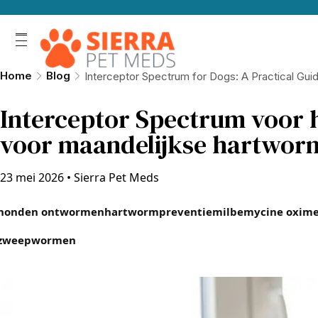
Home
Blog
Interceptor Spectrum for Dogs: A Practical Gu
Interceptor Spectrum voor 
voor maandelijkse hartwor
23 mei 2026
•
Sierra Pet Meds
honden ontwormen
hartwormpreventie
milbemycine oxim
zweepwormen