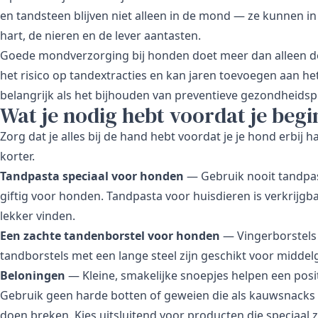
en tandsteen blijven niet alleen in de mond — ze kunnen i
hart, de nieren en de lever aantasten.
Goede mondverzorging bij honden doet meer dan alleen de
het risico op tandextracties en kan jaren toevoegen aan he
belangrijk als het bijhouden van
preventieve gezondheids
Wat je nodig hebt voordat je begi
Zorg dat je alles bij de hand hebt voordat je je hond erbij ha
korter.
Tandpasta speciaal voor honden
— Gebruik nooit tandpast
giftig voor honden. Tandpasta voor huisdieren is verkrijg
lekker vinden.
Een zachte tandenborstel voor honden
— Vingerborstels 
tandborstels met een lange steel zijn geschikt voor midde
Beloningen
— Kleine, smakelijke snoepjes helpen een positi
Gebruik geen harde botten of geweien die als kauwsnac
doen breken. Kies uitsluitend voor producten die speciaal