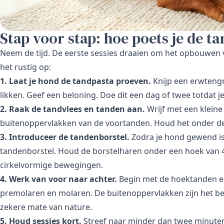
Stap voor stap: hoe poets je de t
Neem de tijd. De eerste sessies draaien om het opbouwen v
het rustig op:
1. Laat je hond de tandpasta proeven.
Knijp een erwtengr
likken. Geef een beloning. Doe dit een dag of twee totdat je
2. Raak de tandvlees en tanden aan.
Wrijf met een kleine
buitenoppervlakken van de voortanden. Houd het onder de
3. Introduceer de tandenborstel.
Zodra je hond gewend is 
tandenborstel. Houd de borstelharen onder een hoek van 45
cirkelvormige bewegingen.
4. Werk van voor naar achter.
Begin met de hoektanden en
premolaren en molaren. De buitenoppervlakken zijn het be
zekere mate van nature.
5. Houd sessies kort.
Streef naar minder dan twee minuten