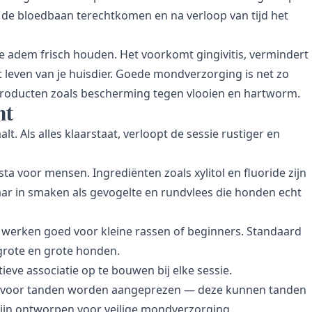
n de bloedbaan terechtkomen en na verloop van tijd het
 adem frisch houden. Het voorkomt gingivitis, vermindert
t leven van je huisdier. Goede mondverzorging is net zo
producten
zoals bescherming tegen vlooien en hartworm.
nt
alt. Als alles klaarstaat, verloopt de sessie rustiger en
a voor mensen. Ingrediënten zoals xylitol en fluoride zijn
baar in smaken als gevogelte en rundvlees die honden echt
werken goed voor kleine rassen of beginners. Standaard
lgrote en grote honden.
eve associatie op te bouwen bij elke sessie.
ks voor tanden worden aangeprezen — deze kunnen tanden
 zijn ontworpen voor veilige mondverzorging.