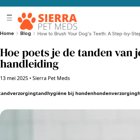
Home
Blog
How to Brush Your Dog's Teeth: A Step-by-Ste
Hoe poets je de tanden van 
handleiding
13 mei 2025
•
Sierra Pet Meds
tandverzorging
tandhygiëne bij honden
hondenverzorging