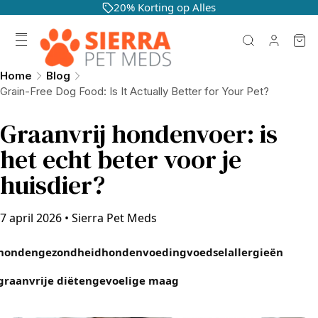
20% Korting op Alles
Home
Blog
Grain-Free Dog Food: Is It Actually Better for Your Pet?
Graanvrij hondenvoer: is
het echt beter voor je
huisdier?
7 april 2026
•
Sierra Pet Meds
hondengezondheid
hondenvoeding
voedselallergieën
graanvrije diëten
gevoelige maag