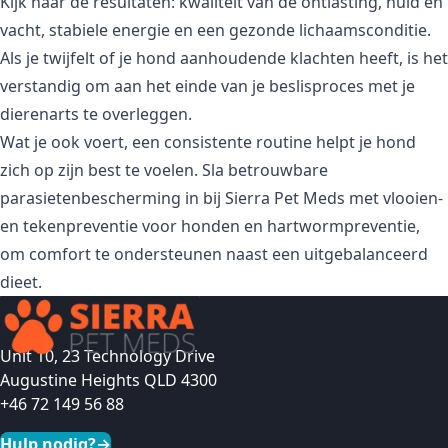
Kijk naar de resultaten: kwaliteit van de ontlasting, huid en
vacht, stabiele energie en een gezonde lichaamsconditie.
Als je twijfelt of je hond aanhoudende klachten heeft, is het
verstandig om aan het einde van je beslisproces met je
dierenarts te overleggen.
Wat je ook voert, een consistente routine helpt je hond
zich op zijn best te voelen. Sla betrouwbare
parasietenbescherming in bij Sierra Pet Meds met vlooien-
en tekenpreventie voor honden en hartwormpreventie,
om comfort te ondersteunen naast een uitgebalanceerd
dieet.
Unit 10, 23 Technology Drive
Augustine Heights QLD 4300
+46 72 149 56 88
Hulp nodig?
→