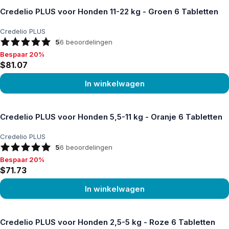
Credelio PLUS voor Honden 11-22 kg - Groen 6 Tabletten
Credelio PLUS
5
6
beoordelingen
Bespaar 20%
Bespaar 20%, $81.07
$81.07
In winkelwagen
Product bekijken
Credelio PLUS voor Honden 5,5-11 kg - Oranje 6 Tabletten
Credelio PLUS
5
6
beoordelingen
Bespaar 20%
Bespaar 20%, $71.73
$71.73
In winkelwagen
Product bekijken
Credelio PLUS voor Honden 2,5-5 kg - Roze 6 Tabletten