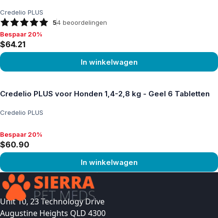
Credelio PLUS
5
4
beoordelingen
Bespaar 20%
Bespaar 20%, $64.21
$64.21
In winkelwagen
Product bekijken
Credelio PLUS voor Honden 1,4-2,8 kg - Geel 6 Tabletten
Credelio PLUS
Bespaar 20%
Bespaar 20%, $60.90
$60.90
In winkelwagen
Product bekijken
Unit 10, 23 Technology Drive
Augustine Heights QLD 4300