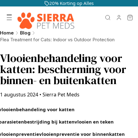
20% Korting op Alles
Home
Blog
Flea Treatment for Cats: Indoor vs Outdoor Protection
Vlooienbehandeling voor
katten: bescherming voor
binnen- en buitenkatten
1 augustus 2024
•
Sierra Pet Meds
vlooienbehandeling voor katten
parasietenbestrijding bij katten
vlooien en teken
vlooienpreventie
vlooienpreventie voor binnenkatten