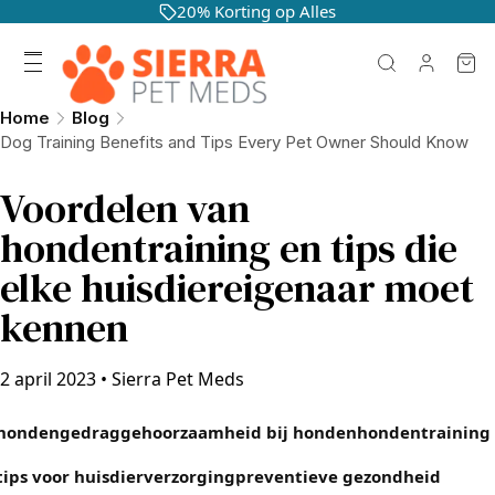
20% Korting op Alles
Home
Blog
Dog Training Benefits and Tips Every Pet Owner Should Know
Voordelen van
hondentraining en tips die
elke huisdiereigenaar moet
kennen
2 april 2023
•
Sierra Pet Meds
hondengedrag
gehoorzaamheid bij honden
hondentraining
tips voor huisdierverzorging
preventieve gezondheid