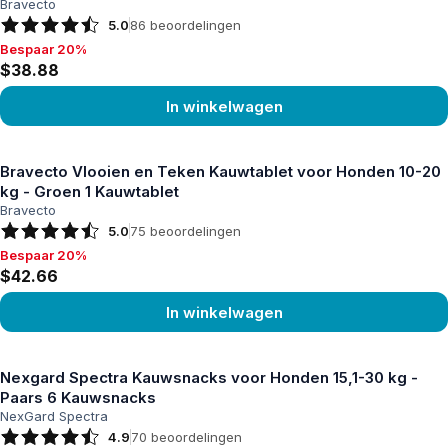
Bravecto
5.0
86
beoordelingen
Bespaar 20%
Bespaar 20%, $38.88
$38.88
In winkelwagen
Product bekijken
Bravecto Vlooien en Teken Kauwtablet voor Honden 10-20
kg - Groen 1 Kauwtablet
Bravecto
5.0
75
beoordelingen
Bespaar 20%
Bespaar 20%, $42.66
$42.66
In winkelwagen
Product bekijken
Nexgard Spectra Kauwsnacks voor Honden 15,1-30 kg -
Paars 6 Kauwsnacks
NexGard Spectra
4.9
70
beoordelingen