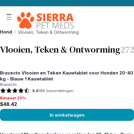
Hond
Vlooien, Teken & Ontworming
Vlooien, Teken & Ontworming
27
Bravecto Vlooien en Teken Kauwtablet voor Honden 20-40
kg - Blauw 1 Kauwtablet
Bravecto
5.0
188
beoordelingen
Bespaar 20%
Bespaar 20%, $48.42
$48.42
In winkelwagen
Product bekijken