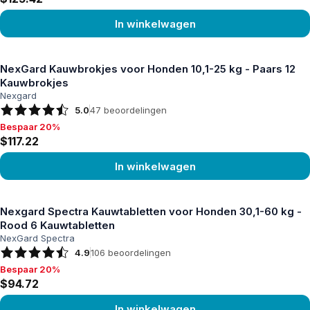
In winkelwagen
Product bekijken
NexGard Kauwbrokjes voor Honden 10,1-25 kg - Paars 12
Kauwbrokjes
Nexgard
5.0
47
beoordelingen
Bespaar 20%
Bespaar 20%, $117.22
$117.22
In winkelwagen
Product bekijken
Nexgard Spectra Kauwtabletten voor Honden 30,1-60 kg -
Rood 6 Kauwtabletten
NexGard Spectra
4.9
106
beoordelingen
Bespaar 20%
Bespaar 20%, $94.72
$94.72
In winkelwagen