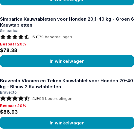
Product bekijken
Simparica Kauwtabletten voor Honden 20,1-40 kg - Groen 6
Kauwtabletten
Simparica
5.0
79
beoordelingen
Bespaar 20%
Bespaar 20%, $78.38
$78.38
In winkelwagen
Product bekijken
Bravecto Vlooien en Teken Kauwtablet voor Honden 20-40
kg - Blauw 2 Kauwtabletten
Bravecto
4.9
95
beoordelingen
Bespaar 20%
Bespaar 20%, $86.93
$86.93
In winkelwagen
Product bekijken