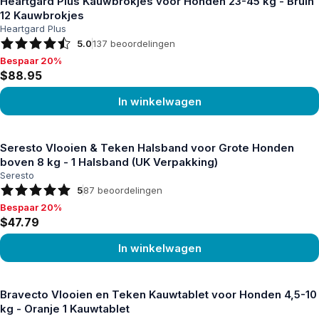
Heartgard Plus Kauwbrokjes voor Honden 23-45 kg - Bruin
12 Kauwbrokjes
Heartgard Plus
5.0
137
beoordelingen
Bespaar 20%
Bespaar 20%, $88.95
$88.95
In winkelwagen
Product bekijken
Seresto Vlooien & Teken Halsband voor Grote Honden
boven 8 kg - 1 Halsband (UK Verpakking)
Seresto
5
87
beoordelingen
Bespaar 20%
Bespaar 20%, $47.79
$47.79
In winkelwagen
Product bekijken
Bravecto Vlooien en Teken Kauwtablet voor Honden 4,5-10
kg - Oranje 1 Kauwtablet