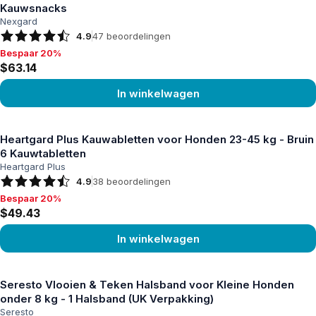
Kauwsnacks
Nexgard
4.9
47
beoordelingen
Bespaar 20%
Bespaar 20%, $63.14
$63.14
In winkelwagen
Product bekijken
Heartgard Plus Kauwabletten voor Honden 23-45 kg - Bruin
6 Kauwtabletten
Heartgard Plus
4.9
38
beoordelingen
Bespaar 20%
Bespaar 20%, $49.43
$49.43
In winkelwagen
Product bekijken
Seresto Vlooien & Teken Halsband voor Kleine Honden
onder 8 kg - 1 Halsband (UK Verpakking)
Seresto