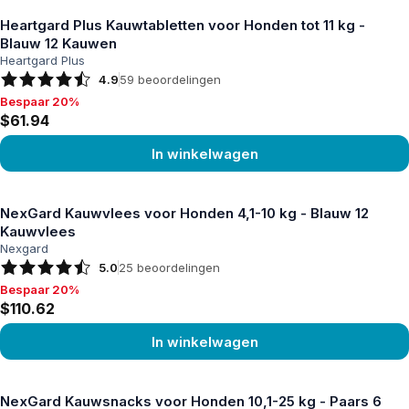
Heartgard Plus Kauwtabletten voor Honden tot 11 kg -
Blauw 12 Kauwen
Heartgard Plus
4.9
59
beoordelingen
Bespaar 20%
Bespaar 20%, $61.94
$61.94
In winkelwagen
Product bekijken
NexGard Kauwvlees voor Honden 4,1-10 kg - Blauw 12
Kauwvlees
Nexgard
5.0
25
beoordelingen
Bespaar 20%
Bespaar 20%, $110.62
$110.62
In winkelwagen
Product bekijken
NexGard Kauwsnacks voor Honden 10,1-25 kg - Paars 6