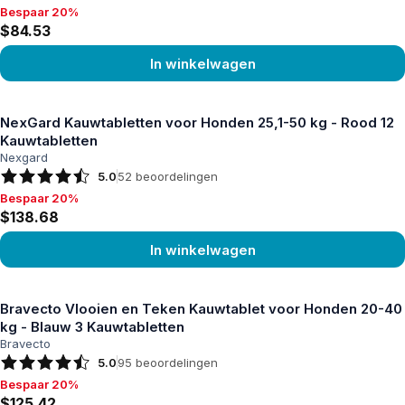
Bespaar 20%
Bespaar 20%, $84.53
$84.53
In winkelwagen
Product bekijken
NexGard Kauwtabletten voor Honden 25,1-50 kg - Rood 12
Kauwtabletten
Nexgard
5.0
52
beoordelingen
Bespaar 20%
Bespaar 20%, $138.68
$138.68
In winkelwagen
Product bekijken
Bravecto Vlooien en Teken Kauwtablet voor Honden 20-40
kg - Blauw 3 Kauwtabletten
Bravecto
5.0
95
beoordelingen
Bespaar 20%
Bespaar 20%, $125.42
$125.42